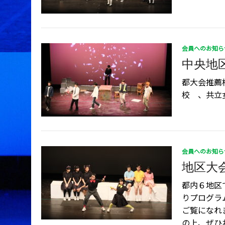
会員へのお知ら
中央地区
都大会推薦
校 、共立
会員へのお知ら
地区大会
都内６地区
りプログラ
ご覧になれ
の上、ぜひお