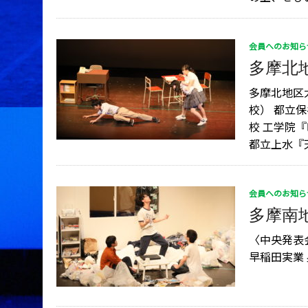
会員へのお知ら
多摩北地
多摩北地区
校） 都立
校 工学院
都立上水『天
会員へのお知ら
多摩南地
〈中央発表
早稲田実業 