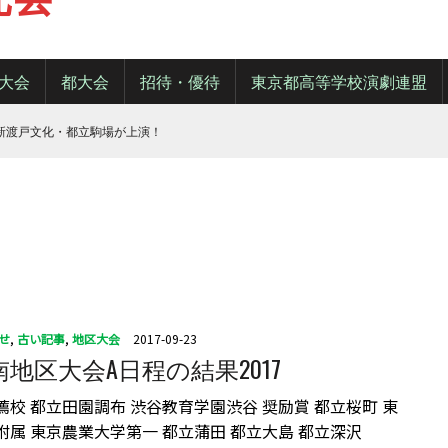
大会
都大会
招待・優待
東京都高等学校演劇連盟
・新渡戸文化・都立駒場が上演！
せ
,
古い記事
,
地区大会
2017-09-23
地区大会A日程の結果2017
校 都立田園調布 渋谷教育学園渋谷 奨励賞 都立桜町 東
附属 東京農業大学第一 都立蒲田 都立大島 都立深沢