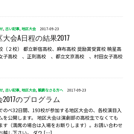
せ
,
古い記事
,
地区大会
2017-09-23
大会A日程の結果2017
校（２校） 都立新宿高校、麻布高校 奨励賞受賞校 暁星高
女子高校 、正則高校 、都立文京高校 、村田女子高校
せ
,
古い記事
,
地区大会
,
観劇なさる方へ
2017-09-23
2017のプログラム
でのべ32日間、193校が参加する地区大会の、各校演目入
ムを公開します。 地区大会は演劇部の高校生でなくても
ます（満席の場合は入場をお断りします）。お誘い合わせ
越し下さい。 ダウ […]