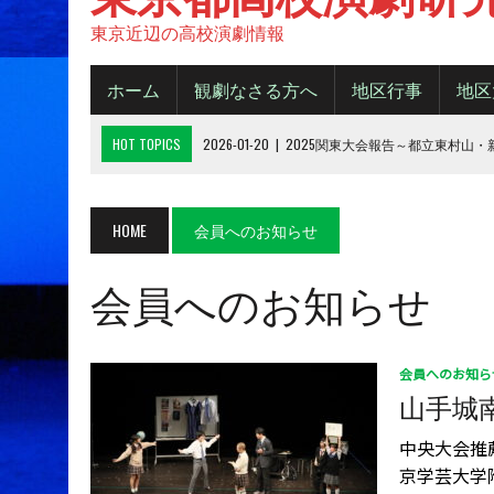
東京近辺の高校演劇情報
ホーム
観劇なさる方へ
地区行事
地区
HOT TOPICS
2026-01-20
|
2025関東大会報告～都立東村山
2025-11-20
|
都大会2025《B日程》【結果】
2025-11-16
|
都大会2025《A日程》【結果】
HOME
会員へのお知らせ
2025-10-14
|
2025年 都大会の観劇について
会員へのお知らせ
2026-06-15
|
令和８年度城東地区新人デビューフェスティバル
会員へのお知ら
山手城南
中央大会推薦
京学芸大学