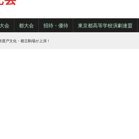
大会
都大会
招待・優待
東京都高等学校演劇連盟
・新渡戸文化・都立駒場が上演！