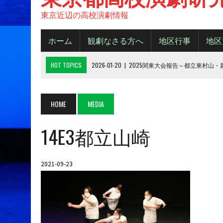
東京近辺の高校演劇情報
ホーム
観劇なさる方へ
地区行事
地区
HOT TOPICS
2026-01-20
|
2025関東大会報告～都立東村山
2025-11-20
|
都大会2025《B日程》【結果】
2025-11-16
|
都大会2025《A日程》【結果】
HOME
MEDIA
2025-10-14
|
2025年 都大会の観劇について
14E3都立山崎
2026-06-15
|
令和８年度城東地区新人デビューフェスティバル
2021-09-23