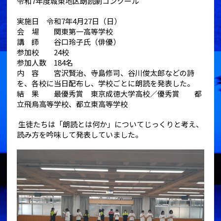
令和
7
年度城東地区朗読劇コンクール
実施日 令和
7
年
4
月
27
日（日）
会 場 関東第一高等学校
講 師 谷口玲子氏（俳優）
参加校
24
校
参加人数
184
名
内 容 宮沢賢治、寺島修司、谷川俊太郎などの詩
を、各校に当日配布し、学校ごとに朗読を発表した。
結 果 最優秀賞 東京成徳大学高校／優秀賞 都
立飛鳥高等学校、都立東高等学校
生徒たちは「朗読とは何か」についてじっくりと考え、
読み方を吟味して発表していました。