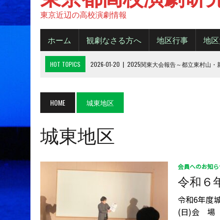
東京近辺の高校演劇情報
ホーム
観劇なさる方へ
地区行事
地区
HOT TOPICS
2026-01-20
|
2025関東大会報告～都立東村山
2025-11-20
|
都大会2025《B日程》【結果】
2025-11-16
|
都大会2025《A日程》【結果】
HOME
城東地区
2025-10-14
|
2025年 都大会の観劇について
城東地区
2026-06-15
|
令和８年度城東地区新人デビューフェスティバル
会員へのお知ら
令和６
令和6年度
(日)会 