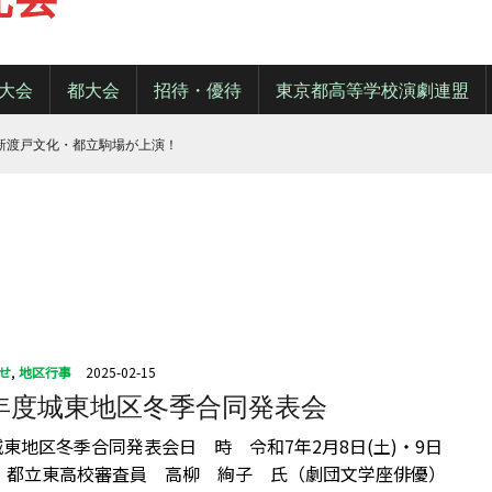
大会
都大会
招待・優待
東京都高等学校演劇連盟
・新渡戸文化・都立駒場が上演！
せ
,
地区行事
2025-02-15
年度城東地区冬季合同発表会
城東地区冬季合同発表会日 時 令和7年2月8日(土)・9日
場 都立東高校審査員 高柳 絢子 氏（劇団文学座俳優）