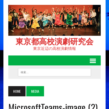
東京都高校演劇研究会
東京近辺の高校演劇情報
HOME
MEDIA
MicrosoftTeams-image (2)