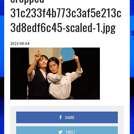
31c233f4b773c3af5e213c
3d8edf6c45-scaled-1.jpg
2023-08-04
SHARE
TWEET