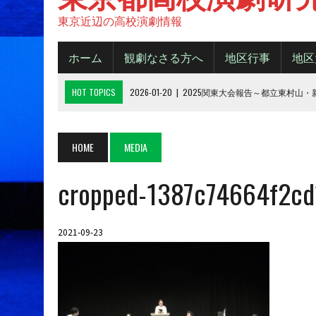
東京近辺の高校演劇情報
ホーム
観劇なさる方へ
地区行事
地区
HOT TOPICS
2026-01-20
|
2025関東大会報告～都立東村山
2025-11-20
|
都大会2025《B日程》【結果】
2025-11-16
|
都大会2025《A日程》【結果】
HOME
MEDIA
2025-10-14
|
2025年 都大会の観劇について
cropped-1387c74664f2c
2026-06-15
|
令和８年度城東地区新人デビューフェスティバル
2021-09-23