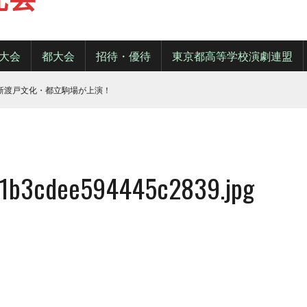
大会
都大会
招待・優待
東京都高等学校演劇連盟
・新渡戸文化・都立駒場が上演！
d1b3cdee594445c2839.jpg