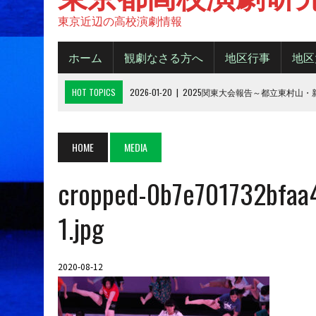
東京近辺の高校演劇情報
ホーム
観劇なさる方へ
地区行事
地区
HOT TOPICS
2026-01-20
|
2025関東大会報告～都立東村山
2025-11-20
|
都大会2025《B日程》【結果】
2025-11-16
|
都大会2025《A日程》【結果】
HOME
MEDIA
2025-10-14
|
2025年 都大会の観劇について
cropped-0b7e701732bfaa
2026-06-15
|
令和８年度城東地区新人デビューフェスティバル
1.jpg
2020-08-12