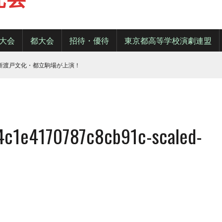
大会
都大会
招待・優待
東京都高等学校演劇連盟
・新渡戸文化・都立駒場が上演！
4c1e4170787c8cb91c-scaled-