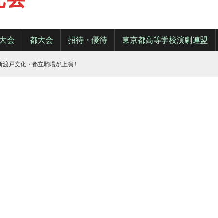
大会
都大会
招待・優待
東京都高等学校演劇連盟
・新渡戸文化・都立駒場が上演！