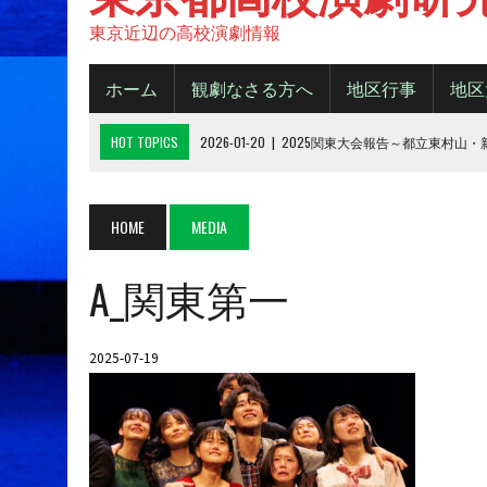
東京近辺の高校演劇情報
ホーム
観劇なさる方へ
地区行事
地区
HOT TOPICS
2026-01-20
|
2025関東大会報告～都立東村山
2025-11-20
|
都大会2025《B日程》【結果】
2025-11-16
|
都大会2025《A日程》【結果】
HOME
MEDIA
2025-10-14
|
2025年 都大会の観劇について
A_関東第一
2026-06-15
|
令和８年度城東地区新人デビューフェスティバル
2025-07-19