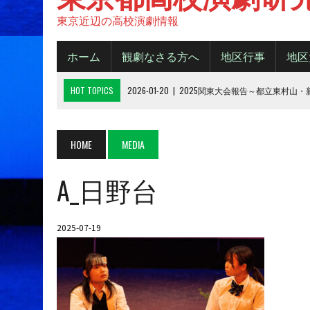
東京近辺の高校演劇情報
ホーム
観劇なさる方へ
地区行事
地区
HOT TOPICS
2026-01-20
|
2025関東大会報告～都立東村山
2025-11-20
|
都大会2025《B日程》【結果】
2025-11-16
|
都大会2025《A日程》【結果】
HOME
MEDIA
2025-10-14
|
2025年 都大会の観劇について
A_日野台
2026-06-15
|
令和８年度城東地区新人デビューフェスティバル
2025-07-19