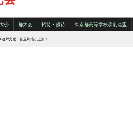
大会
都大会
招待・優待
東京都高等学校演劇連盟
・新渡戸文化・都立駒場が上演！