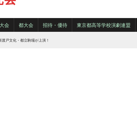
大会
都大会
招待・優待
東京都高等学校演劇連盟
・新渡戸文化・都立駒場が上演！