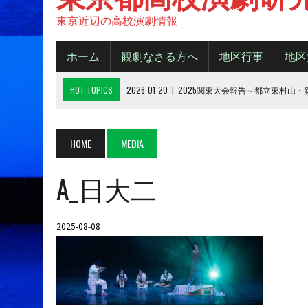
東京近辺の高校演劇情報
ホーム
観劇なさる方へ
地区行事
地区
HOT TOPICS
2026-01-20
|
2025関東大会報告～都立東村山
2025-11-20
|
都大会2025《B日程》【結果】
2025-11-16
|
都大会2025《A日程》【結果】
HOME
MEDIA
2025-10-14
|
2025年 都大会の観劇について
A_日大二
2026-06-15
|
令和８年度城東地区新人デビューフェスティバル
2025-08-08