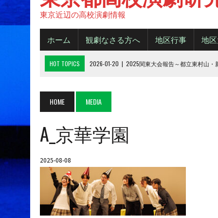
東京近辺の高校演劇情報
ホーム
観劇なさる方へ
地区行事
地区
HOT TOPICS
2026-01-20
|
2025関東大会報告～都立東村山
2025-11-20
|
都大会2025《B日程》【結果】
2025-11-16
|
都大会2025《A日程》【結果】
HOME
MEDIA
2025-10-14
|
2025年 都大会の観劇について
A_京華学園
2026-06-15
|
令和８年度城東地区新人デビューフェスティバル
2025-08-08