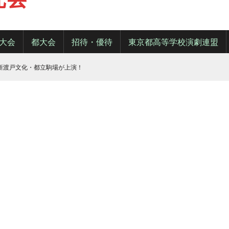
大会
都大会
招待・優待
東京都高等学校演劇連盟
・新渡戸文化・都立駒場が上演！