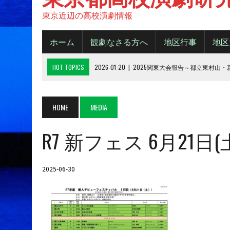
東京近辺の高校演劇情報
ホーム
観劇なさる方へ
地区行事
地区
HOT TOPICS
2026-01-20
|
2025関東大会報告～都立東村山
2025-11-20
|
都大会2025《B日程》【結果】
2025-11-16
|
都大会2025《A日程》【結果】
HOME
MEDIA
2025-10-14
|
2025年 都大会の観劇について
R7 新フェス 6月21
2026-06-15
|
令和８年度城東地区新人デビューフェスティバル
2025-06-30