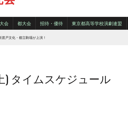
大会
都大会
招待・優待
東京都高等学校演劇連盟
・新渡戸文化・都立駒場が上演！
日(土) タイムスケジュール