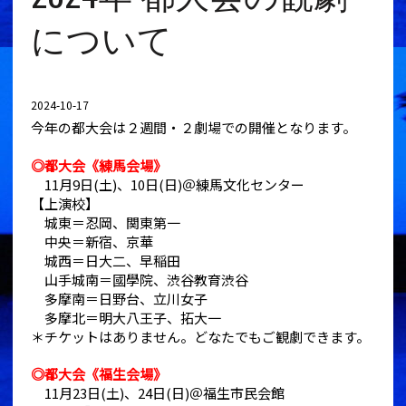
について
2024-10-17
今年の都大会は２週間・２劇場での開催となります。
◎都大会《練馬会場》
11月9日(土)、10日(日)＠練馬文化センター
【上演校】
城東＝忍岡、関東第一
中央＝新宿、京華
城西＝日大二、早稲田
山手城南＝國學院、渋谷教育渋谷
多摩南＝日野台、立川女子
多摩北＝明大八王子、拓大一
＊チケットはありません。どなたでもご観劇できます。
◎都大会《福生会場》
11月23日(土)、24日(日)＠福生市民会館