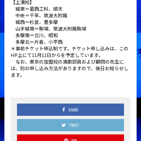
【上演校】
城東＝葛西工科、順天
中央＝千早、筑波大附属
城西＝杉並、豊多摩
山手城南＝駒場、筑波大附属駒場
多摩南＝立川、昭和
多摩北＝片倉、小平西
＊事前チケット申込制です。チケット申し込みは、この
HP上にて11月11日からを予定しています。
なお、東京の加盟校の演劇部員および顧問の先生に
は、別の申し込み方法がありますので、後日お知らせし
ます。
SHARE
TWEET
PIN