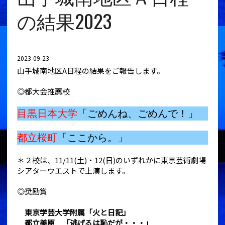
の結果2023
2023-09-23
山手城南地区A日程の結果をご報告します。
◎都大会推薦校
目黒日本大学
「ごめんね、ごめんで！」
都立桜町
「ここから。」
＊２校は、11/11(土)・12(日)のいずれかに東京芸術劇場
シアターウエストで上演します。
◎奨励賞
東京学芸大学附属「
火と日記」
都立美原 「
逃げるは恥だが・・・」