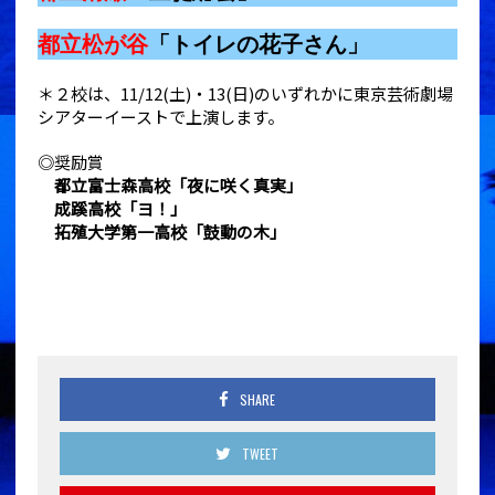
都立松が谷
「トイレの花子さん」
＊２校は、11/12(土)・13(日)のいずれかに東京芸術劇場
シアターイーストで上演します。
◎奨励賞
都立富士森高校「夜に咲く真実」
成蹊高校「ヨ！」
拓殖大学第一高校「鼓動の木」
SHARE
TWEET