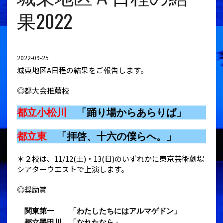
果2022
2022-09-25
城東地区A日程の結果をご報告します。
◎都大会推薦校
都立小松川
「踊り場からあらりば」
都立東
「拝啓、十六の僕らへ。」
＊２校は、11/12(土)・13(日)のいずれかに東京芸術劇場
シアターウエストで上演します。
◎奨励賞
関東第一 「わたしたちにはアルマゲドン」
都立墨田川 「なれたなら」