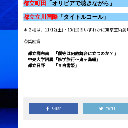
都立町田
「オリビアで聴きながら」
都立立川国際
「タイトルコール」
＊２校は、11/12(土)・13(日)のいずれかに東京芸
◎奨励賞
都立調布南 「僕等は何故舞台に立つのか？ 」
中央大学附属「修学旅行～鬼ヶ島編」
都立日野 「＃白雪姫」
SHARE
TWEET