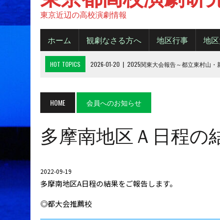
東京近辺の高校演劇情報
ホーム
観劇なさる方へ
地区行事
地区
HOT TOPICS
2026-01-20
|
2025関東大会報告～都立東村山
2025-11-20
|
都大会2025《B日程》【結果】
2025-11-16
|
都大会2025《A日程》【結果】
HOME
会員へのお知らせ
2025-10-14
|
2025年 都大会の観劇について
多摩南地区Ａ日程の結果
2026-06-15
|
令和８年度城東地区新人デビューフェスティバル
2022-09-19
多摩南地区A日程の結果をご報告します。
◎都大会推薦校