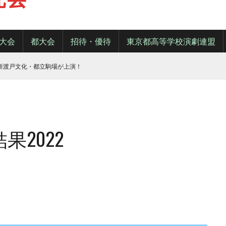
大会
都大会
招待・優待
東京都高等学校演劇連盟
・新渡戸文化・都立駒場が上演！
2022