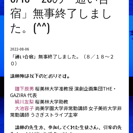
宿」無事終了しまし
た。(^^)
2022-08-06
「
」無事終了しました。（８／１８〜２
通い合宿
０）
講師陣は以下のとおりです。
鐘下辰男
桜美林大学准教授 演劇企画集団THE・
GAZIRA 代表
絹川友梨
桜美林大学助教
大池容子
尚美学園大学非常勤講師 女子美術大学非
常勤講師 うさぎストライプ主宰
講師の先生方、参加してくれた生徒さん、引率の先