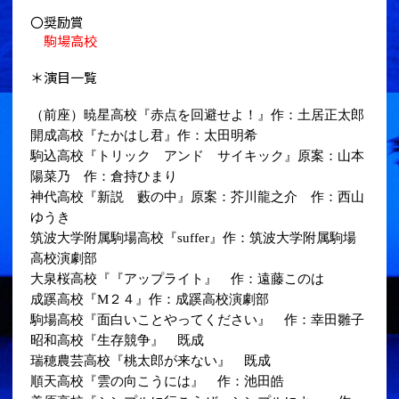
〇奨励賞
駒場高校
＊演目一覧
（前座）暁星高校『赤点を回避せよ！』作：土居正太郎
開成高校『たかはし君』作：太田明希
駒込高校『トリック アンド サイキック』原案：山本
陽菜乃 作：倉持ひまり
神代高校『新説 藪の中』原案：芥川龍之介 作：西山
ゆうき
筑波大学附属駒場高校『suffer』作：筑波大学附属駒場
高校演劇部
大泉桜高校『『アップライト』 作：遠藤このは
成蹊高校『M２４』作：成蹊高校演劇部
駒場高校『面白いことやってください』 作：幸田雛子
昭和高校『生存競争』 既成
瑞穂農芸高校『桃太郎が来ない』 既成
順天高校『雲の向こうには』 作：池田皓