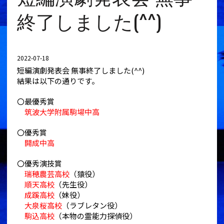
終了しました(^^)
2022-07-18
短編演劇発表会 無事終了しました(^^)
結果は以下の通りです。
〇最優秀賞
筑波大学附属駒場中高
〇優秀賞
開成中高
〇優秀演技賞
瑞穂農芸高校
（猿役）
順天高校
（先生役）
成蹊高校
（妹役）
大泉桜高校
（ラブレタン役）
駒込高校
（本物の霊能力探偵役）