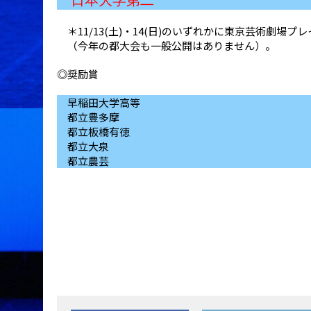
日本大学第二
＊11/13(土)・14(日)のいずれかに東京芸術劇場
（今年の都大会も一般公開はありません）。
◎奨励賞
早稲田大学高等
都立豊多摩
都立板橋有徳
都立大泉
都立農芸