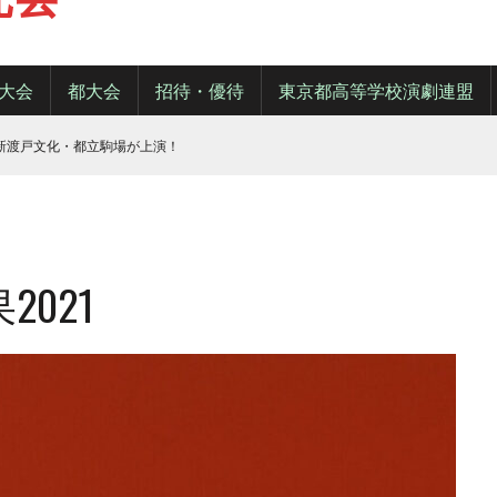
大会
都大会
招待・優待
東京都高等学校演劇連盟
・新渡戸文化・都立駒場が上演！
021