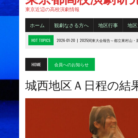
東京近辺の高校演劇情報
ホーム
観劇なさる方へ
地区行事
地区
HOT TOPICS
2026-01-20
|
2025関東大会報告～都立東村山
2025-11-20
|
都大会2025《B日程》【結果】
2025-11-16
|
都大会2025《A日程》【結果】
HOME
会員へのお知らせ
2025-10-14
|
2025年 都大会の観劇について
城西地区Ａ日程の結果2
2026-06-15
|
令和８年度城東地区新人デビューフェスティバル