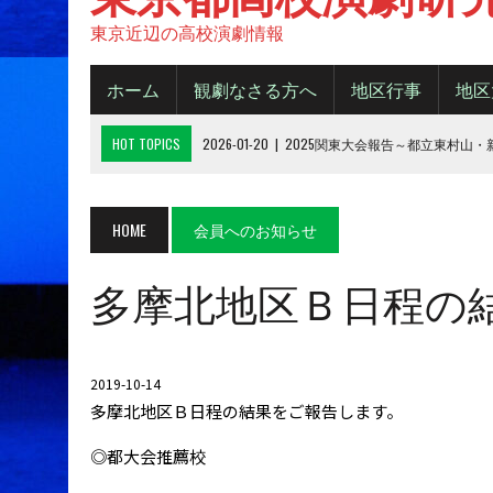
東京近辺の高校演劇情報
ホーム
観劇なさる方へ
地区行事
地区
HOT TOPICS
2026-01-20
|
2025関東大会報告～都立東村山
2025-11-20
|
都大会2025《B日程》【結果】
2025-11-16
|
都大会2025《A日程》【結果】
HOME
会員へのお知らせ
2025-10-14
|
2025年 都大会の観劇について
多摩北地区Ｂ日程の結果
2026-06-15
|
令和８年度城東地区新人デビューフェスティバル
2019-10-14
多摩北地区Ｂ日程の結果をご報告します。
◎都大会推薦校