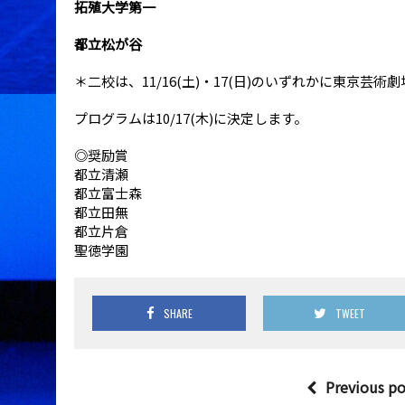
拓殖大学第一
都立松が谷
＊二校は、11/16(土)・17(日)のいずれかに東京芸
プログラムは10/17(木)に決定します。
◎奨励賞
都立清瀬
都立富士森
都立田無
都立片倉
聖徳学園
SHARE
TWEET
Previous po