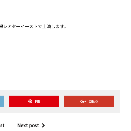
術劇場シアターイーストで上演します。
PIN
SHARE
st
Next post