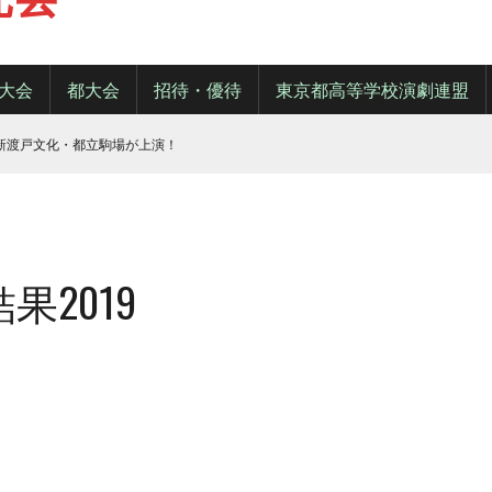
大会
都大会
招待・優待
東京都高等学校演劇連盟
・新渡戸文化・都立駒場が上演！
2019