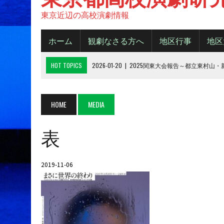
東京近辺の高校演劇情報
ホーム
観劇なさる方へ
地区行事
地区
HOT TOPICS
2026-01-20
|
2025関東大会報告～都立東村山
2025-11-20
|
都大会2025《B日程》【結果】
2025-11-16
|
都大会2025《A日程》【結果】
HOME
MEDIA
2025-10-14
|
2025年 都大会の観劇について
表
2026-06-15
|
令和８年度城東地区新人デビューフェスティバル
2019-11-06