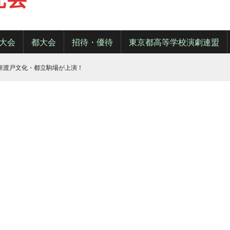
大会
都大会
招待・優待
東京都高等学校演劇連盟
・新渡戸文化・都立駒場が上演！