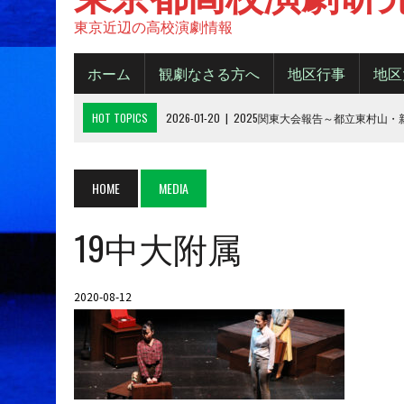
東京近辺の高校演劇情報
ホーム
観劇なさる方へ
地区行事
地区
HOT TOPICS
2026-01-20
|
2025関東大会報告～都立東村山
2025-11-20
|
都大会2025《B日程》【結果】
2025-11-16
|
都大会2025《A日程》【結果】
HOME
MEDIA
2025-10-14
|
2025年 都大会の観劇について
19中大附属
2026-06-15
|
令和８年度城東地区新人デビューフェスティバル
2020-08-12