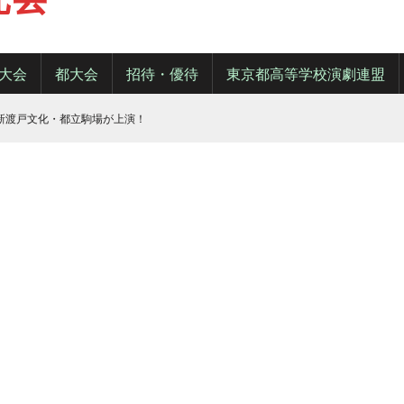
大会
都大会
招待・優待
東京都高等学校演劇連盟
・新渡戸文化・都立駒場が上演！